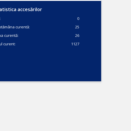
atistica accesărilor
:
0
ptămâna curentă:
25
a curentă:
26
l curent:
1127