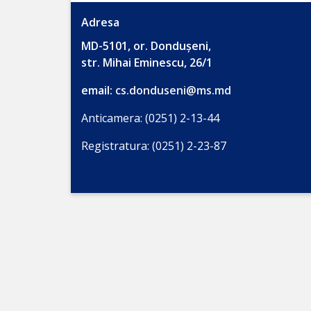
Acreditare
Adresa
TRANSPARENȚĂ
MD-5101, or. Dondușeni,
str. Mihai Eminescu, 26/1
Achiziții
email:
cs.donduseni@ms.md
publice
Anticamera: (0251) 2-13-44
Anunțuri
Registratura: (0251) 2-23-87
de
participare
Planuri
de
achiziții
Rapoarte