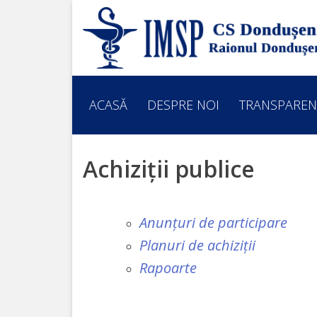
ACASĂ
DESPRE
ACASĂ
DESPRE NOI
TRANSPAREN
NOI
Prezentare
Achiziții publice
generală
Echipa
Anunțuri de participare
Planuri de achiziții
medicală
Rapoarte
Organigrama