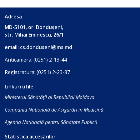
Acreditare
TRANSPARENȚĂ
Adresa
MD-5101, or. Dondușeni,
Achiziții
str. Mihai Eminescu, 26/1
publice
email:
cs.donduseni@ms.md
Anticamera: (0251) 2-13-44
Anunțuri
de
Registratura: (0251) 2-23-87
participare
Linkuri utile
Ministerul Sănătății al Republicii Moldova
Planuri
Compania Națională de Asigurări în Medicină
de
achiziții
Agenția Națională pentru Sănătate Publică
Statistica accesărilor
Rapoarte