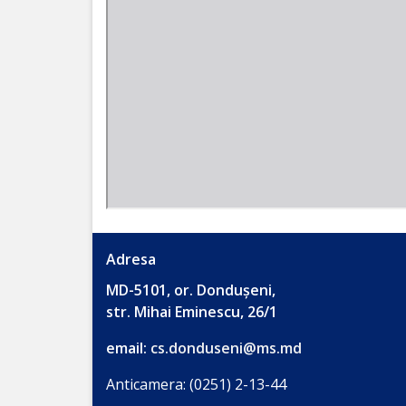
Contract
cu
CNAM
PAGINA
PACIENTULUI
CONTACTE
Adresa
Adresa
MD-5101, or. Dondușeni,
str. Mihai Eminescu, 26/1
Program
email:
cs.donduseni@ms.md
de
Anticamera: (0251) 2-13-44
lucru