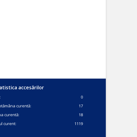
atistica accesărilor
:
0
ptămâna curentă:
17
a curentă:
18
l curent:
1119