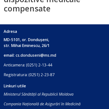
Acreditare
compensate
TRANSPARENȚĂ
Achiziții
Adresa
publice
MD-5101, or. Dondușeni,
str. Mihai Eminescu, 26/1
Anunțuri
email:
cs.donduseni@ms.md
de
participare
Anticamera: (0251) 2-13-44
Registratura: (0251) 2-23-87
Planuri
de
Linkuri utile
Ministerul Sănătății al Republicii Moldova
achiziții
Compania Națională de Asigurări în Medicină
Rapoarte